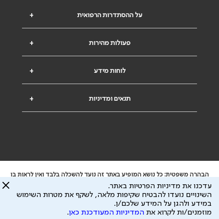
על ההסתדרות הרפואית
+
פעולות מהירות
+
לוחות מידע
+
תנאים ומדיניות
+
הבהרה משפטית: כל נושא המופיע באתר זה נועד להשכלה בלבד ואין לראות בו
ייעוץ רפואי או משפטי. אין הר"י אחראית לתוכן המתפרסם באתר זה ולכל נזק
עדכנו את מדיניות הפרטיות באתר.
שעלול להיגרם.
השינויים נועדו להבטיח שקיפות מלאה, לשקף את מטרות השימוש
ידוע לי שהר"י אוספת ושומרת מידע אישי לצורך מתן השרות וכי חלק ממנו עשוי
במידע ולהגן על המידע שלכם/ן.
להיות מועבר לצדדים שלישיים, הכל בכפוף ל
מדיניות הפרטיות
ול
תנאי השימוש
מוזמנים/ות לקרוא את
המדיניות המעודכנת כאן
.
כל הזכויות על המידע באתר שייכות להסתדרות הרפואית בישראל.