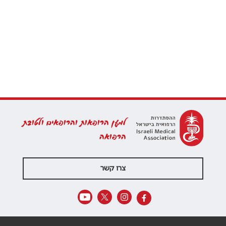
למען הרופאות והרופאים ולטובת
הרפואה
צרו קשר