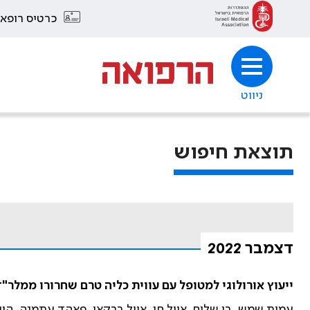
כרטיס רופא
ניווט
תוצאת חיפוש
דצמבר 2022
ייעוץ אורולוגי למטופל עם עווית כליה טרם שחרורו ממלר"
עמית שמש, בן שלום, אייל חן, אייל ברקאי, פאהד עתמנה, היית