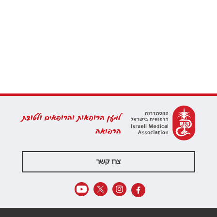
למען הרופאות והרופאים ולטובת
הרפואה
צרו קשר