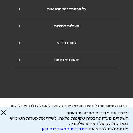
על ההסתדרות הרפואית
+
פעולות מהירות
+
לוחות מידע
+
תנאים ומדיניות
+
הבהרה משפטית: כל נושא המופיע באתר זה נועד להשכלה בלבד ואין לראות בו
ייעוץ רפואי או משפטי. אין הר"י אחראית לתוכן המתפרסם באתר זה ולכל נזק
עדכנו את מדיניות הפרטיות באתר.
שעלול להיגרם.
השינויים נועדו להבטיח שקיפות מלאה, לשקף את מטרות השימוש
ידוע לי שהר"י אוספת ושומרת מידע אישי לצורך מתן השרות וכי חלק ממנו עשוי
במידע ולהגן על המידע שלכם/ן.
להיות מועבר לצדדים שלישיים, הכל בכפוף ל
מדיניות הפרטיות
ול
תנאי השימוש
מוזמנים/ות לקרוא את
המדיניות המעודכנת כאן
.
כל הזכויות על המידע באתר שייכות להסתדרות הרפואית בישראל.