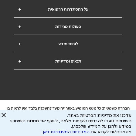
על ההסתדרות הרפואית
+
פעולות מהירות
+
לוחות מידע
+
תנאים ומדיניות
+
הבהרה משפטית: כל נושא המופיע באתר זה נועד להשכלה בלבד ואין לראות בו
ייעוץ רפואי או משפטי. אין הר"י אחראית לתוכן המתפרסם באתר זה ולכל נזק
עדכנו את מדיניות הפרטיות באתר.
שעלול להיגרם.
השינויים נועדו להבטיח שקיפות מלאה, לשקף את מטרות השימוש
ידוע לי שהר"י אוספת ושומרת מידע אישי לצורך מתן השרות וכי חלק ממנו עשוי
במידע ולהגן על המידע שלכם/ן.
להיות מועבר לצדדים שלישיים, הכל בכפוף ל
מדיניות הפרטיות
ול
תנאי השימוש
מוזמנים/ות לקרוא את
המדיניות המעודכנת כאן
.
כל הזכויות על המידע באתר שייכות להסתדרות הרפואית בישראל.