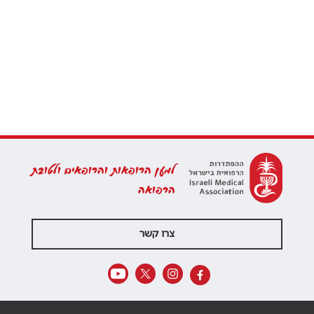
למען הרופאות והרופאים ולטובת
הרפואה
צרו קשר