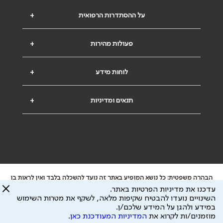
על ההסתדרות הרפואית
+
פעולות מהירות
+
לוחות מידע
+
תנאים ומדיניות
+
הבהרה משפטית: כל נושא המופיע באתר זה נועד להשכלה בלבד ואין לראות בו
ייעוץ רפואי או משפטי. אין הר"י אחראית לתוכן המתפרסם באתר זה ולכל נזק
עדכנו את מדיניות הפרטיות באתר.
שעלול להיגרם.
השינויים נועדו להבטיח שקיפות מלאה, לשקף את מטרות השימוש
ידוע לי שהר"י אוספת ושומרת מידע אישי לצורך מתן השרות וכי חלק ממנו עשוי
במידע ולהגן על המידע שלכם/ן.
להיות מועבר לצדדים שלישיים, הכל בכפוף ל
מדיניות הפרטיות
ול
תנאי השימוש
מוזמנים/ות לקרוא את
המדיניות המעודכנת כאן
.
כל הזכויות על המידע באתר שייכות להסתדרות הרפואית בישראל.