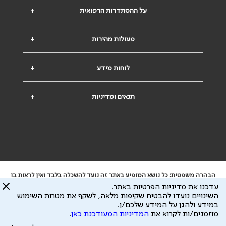
על ההסתדרות הרפואית
+
פעולות מהירות
+
לוחות מידע
+
תנאים ומדיניות
+
הבהרה משפטית: כל נושא המופיע באתר זה נועד להשכלה בלבד ואין לראות בו
ייעוץ רפואי או משפטי. אין הר"י אחראית לתוכן המתפרסם באתר זה ולכל נזק
עדכנו את מדיניות הפרטיות באתר.
שעלול להיגרם.
השינויים נועדו להבטיח שקיפות מלאה, לשקף את מטרות השימוש
ידוע לי שהר"י אוספת ושומרת מידע אישי לצורך מתן השרות וכי חלק ממנו עשוי
במידע ולהגן על המידע שלכם/ן.
להיות מועבר לצדדים שלישיים, הכל בכפוף ל
מדיניות הפרטיות
ול
תנאי השימוש
מוזמנים/ות לקרוא את
המדיניות המעודכנת כאן
.
כל הזכויות על המידע באתר שייכות להסתדרות הרפואית בישראל.