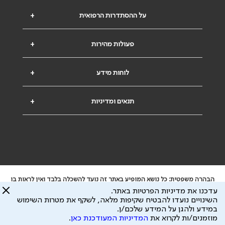
על ההסתדרות הרפואית
+
פעולות מהירות
+
לוחות מידע
+
תנאים ומדיניות
+
הבהרה משפטית: כל נושא המופיע באתר זה נועד להשכלה בלבד ואין לראות בו
ייעוץ רפואי או משפטי. אין הר"י אחראית לתוכן המתפרסם באתר זה ולכל נזק
עדכנו את מדיניות הפרטיות באתר.
שעלול להיגרם.
השינויים נועדו להבטיח שקיפות מלאה, לשקף את מטרות השימוש
ידוע לי שהר"י אוספת ושומרת מידע אישי לצורך מתן השרות וכי חלק ממנו עשוי
במידע ולהגן על המידע שלכם/ן.
להיות מועבר לצדדים שלישיים, הכל בכפוף ל
מדיניות הפרטיות
ול
תנאי השימוש
מוזמנים/ות לקרוא את
המדיניות המעודכנת כאן
.
כל הזכויות על המידע באתר שייכות להסתדרות הרפואית בישראל.