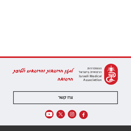
למען הרופאות והרופאים ולטובת
הרפואה
צרו קשר