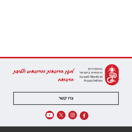
למען הרופאות והרופאים ולטובת
הרפואה
צרו קשר