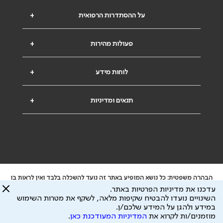
על ההסתדרות הרפואית
+
פעולות מהירות
+
לוחות מידע
+
תנאים ומדיניות
+
הבהרה משפטית: כל נושא המופיע באתר זה נועד להשכלה בלבד ואין לראות בו
ייעוץ רפואי או משפטי. אין הר"י אחראית לתוכן המתפרסם באתר זה ולכל נזק
עדכנו את מדיניות הפרטיות באתר.
שעלול להיגרם.
השינויים נועדו להבטיח שקיפות מלאה, לשקף את מטרות השימוש
ידוע לי שהר"י אוספת ושומרת מידע אישי לצורך מתן השרות וכי חלק ממנו עשוי
במידע ולהגן על המידע שלכם/ן.
להיות מועבר לצדדים שלישיים, הכל בכפוף ל
מדיניות הפרטיות
ול
תנאי השימוש
מוזמנים/ות לקרוא את
המדיניות המעודכנת כאן
.
כל הזכויות על המידע באתר שייכות להסתדרות הרפואית בישראל.