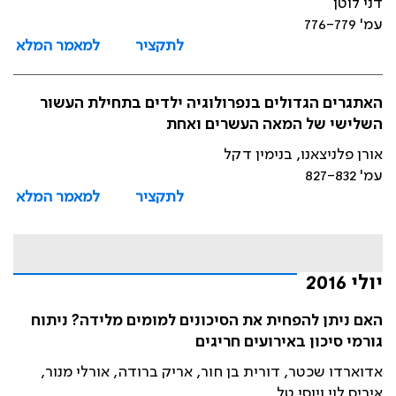
דני לוטן
עמ' 776-779
לתקציר
למאמר המלא
האתגרים הגדולים בנפרולוגיה ילדים בתחילת העשור
השלישי של המאה העשרים ואחת
אורן פלניצאנו, בנימין דקל
עמ' 827-832
לתקציר
למאמר המלא
יולי 2016
האם ניתן להפחית את הסיכונים למומים מלידה? ניתוח
גורמי סיכון באירועים חריגים
אדוארדו שכטר, דורית בן חור, אריק ברודה, אורלי מנור,
איריס לוי ויוסי טל