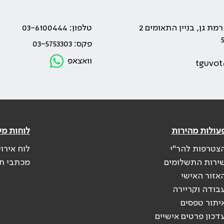
טלפון: 03-6100444
פקס: 03-5753303
וואצאפ
tguvot
עולות מהירות
לוחות מי
צטרפות להר"י
לוח אירו
ירות התשלומים
מכתבי ת
אזור האישי
בודה וקריירה
יתור טפסים
דכון פרטים אישיים