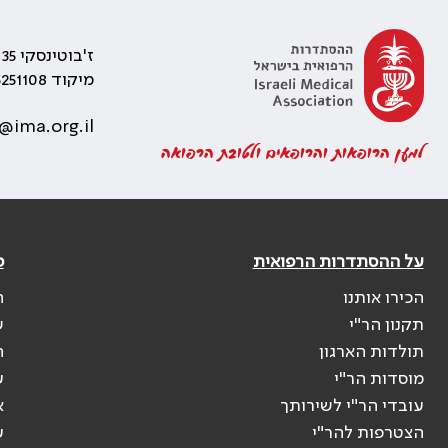
ז'בוטינסקי 35 רמת גן, בניין התאומים 2
מיקוד 5251108
@ima.org.il
למען הרופאות והרופאים ולטובת הרפואה
על ההסתדרות הרפואית
פ
הכירו אותנו
ה
תקנון הר"י
ש
תולדות הארגון
ה
מוסדות הר"י
ע
עובדי הר"י לשירותך
א
הצטרפות להר"י
ע