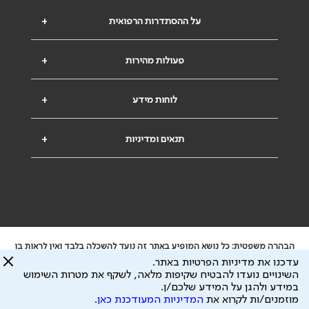
על ההסתדרות הרפואית
+
פעולות מהירות
+
לוחות מידע
+
תנאים ומדיניות
+
הבהרה משפטית: כל נושא המופיע באתר זה נועד להשכלה בלבד ואין לראות בו
ייעוץ רפואי או משפטי. אין הר"י אחראית לתוכן המתפרסם באתר זה ולכל נזק
עדכנו את מדיניות הפרטיות באתר.
שעלול להיגרם.
השינויים נועדו להבטיח שקיפות מלאה, לשקף את מטרות השימוש
ידוע לי שהר"י אוספת ושומרת מידע אישי לצורך מתן השרות וכי חלק ממנו עשוי
במידע ולהגן על המידע שלכם/ן.
להיות מועבר לצדדים שלישיים, הכל בכפוף ל
מדיניות הפרטיות
ול
תנאי השימוש
מוזמנים/ות לקרוא את
המדיניות המעודכנת כאן
.
כל הזכויות על המידע באתר שייכות להסתדרות הרפואית בישראל.