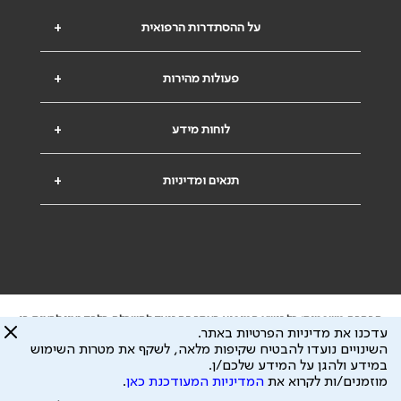
על ההסתדרות הרפואית
+
פעולות מהירות
+
לוחות מידע
+
תנאים ומדיניות
+
הבהרה משפטית: כל נושא המופיע באתר זה נועד להשכלה בלבד ואין לראות בו
עדכנו את מדיניות הפרטיות באתר.
ייעוץ רפואי או משפטי. אין הר"י אחראית לתוכן המתפרסם באתר זה ולכל נזק
השינויים נועדו להבטיח שקיפות מלאה, לשקף את מטרות השימוש
שעלול להיגרם.
במידע ולהגן על המידע שלכם/ן.
ידוע לי שהר"י אוספת ושומרת מידע אישי לצורך מתן השרות וכי חלק ממנו עשוי
מוזמנים/ות לקרוא את
המדיניות המעודכנת כאן
.
להיות מועבר לצדדים שלישיים, הכל בכפוף ל
מדיניות הפרטיות
ול
תנאי השימוש
כל הזכויות על המידע באתר שייכות להסתדרות הרפואית בישראל.