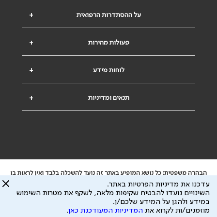
על ההסתדרות הרפואית
+
פעולות מהירות
+
לוחות מידע
+
תנאים ומדיניות
+
הבהרה משפטית: כל נושא המופיע באתר זה נועד להשכלה בלבד ואין לראות בו
ייעוץ רפואי או משפטי. אין הר"י אחראית לתוכן המתפרסם באתר זה ולכל נזק
עדכנו את מדיניות הפרטיות באתר.
שעלול להיגרם.
השינויים נועדו להבטיח שקיפות מלאה, לשקף את מטרות השימוש
ידוע לי שהר"י אוספת ושומרת מידע אישי לצורך מתן השרות וכי חלק ממנו עשוי
במידע ולהגן על המידע שלכם/ן.
להיות מועבר לצדדים שלישיים, הכל בכפוף ל
מדיניות הפרטיות
ול
תנאי השימוש
מוזמנים/ות לקרוא את
המדיניות המעודכנת כאן
.
כל הזכויות על המידע באתר שייכות להסתדרות הרפואית בישראל.