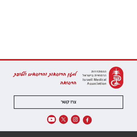
למען הרופאות והרופאים ולטובת
הרפואה
צרו קשר