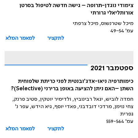
צימודי נוגדן-תרופה – גישה חדשה לטיפול בסרטן
אורותליאלי גרורתי
מיכל שטרנשוס, מיכל צרפתי
עמ' 49-54
לתקציר
למאמר המלא
ספטמבר 2021
כימותרפיה ניאו-אדג'ובנטית לפני כריתת שלפוחית
השתן –האם ניתן להציעה באופן ברירני (Selective)?
חמדה לוביש, יגאל רבינוביץ, ולדימיר יוטקין, סטיב פרנק,
צחי נוימן, מרדכי דובדבני, פאדי יוסף, גיא הידש, עפר נ'
גפרית
עמ' 559-564
לתקציר
למאמר המלא