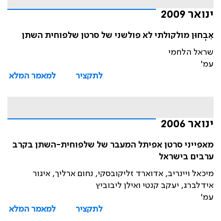
ינואר 2009
אִבְחוּן מולקולתי לא פולשני של סרטן שלפוחית השתן
שראל הלחמי
עמ'
לתקציר
למאמר המלא
ינואר 2006
מאפייני סרטן אפיתל המעבר של שלפוחית-השתן בקרב
ערבים בישראל
מיכאל ויינריב, אדוארד זליקובסקי, נחום ארליך, איגור
אידלברג, יעקב קנטי ואילן ליבוביץ
עמ'
לתקציר
למאמר המלא