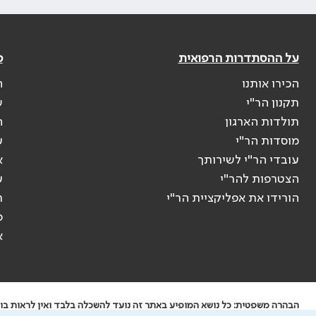
על ההסתדרות הרפואית
פ
הכירו אותנו
ה
תקנון הר"י
ש
תולדות הארגון
ה
מוסדות הר"י
ע
עובדי הר"י לשירותך
א
הצטרפות להר"י
ע
הורידו את אפליקציית הר"י
ר
ס
א
הבהרה משפטית: כל נושא המופיע באתר זה נועד להשכלה בלבד ואין לראות בו י