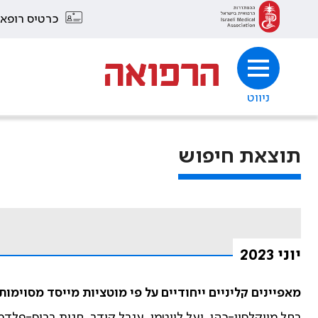
כרטיס רופא
ניווט
תוצאת חיפוש
יוני 2023
מאפיינים קליניים ייחודיים על פי מוטציות מייסד מסוימות בגנים BRCA1 ו-BRCA2 בנש
רחל מייקלסון-כהן, יעל לייטמן, ענבל קידר, חגית בריס-פלדמן, 