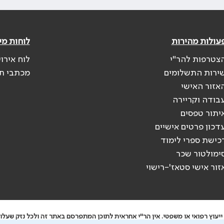
עולות מהירות
לוחות מי
צטרפות להר"י
לוח אירו
ירות התשלומים
מכתבי ת
אזור האישי
בודה וקריירה
יתור טפסים
דכון פרטים אישיים
כישת ספרי לימוד
ימולטור שכר
זור אישי סטאז'-רישוי
יעוץ רפואי או משפטי. אין הר"י אחראית לתוכן המתפרסם באתר זה ולכל נזק שעלול