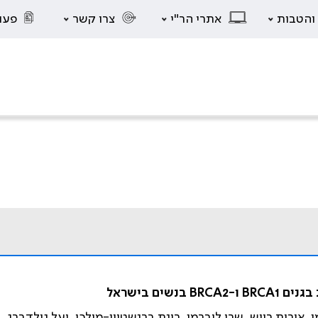
 והטבות
אתרי הר"י
צרו קשר
פעו
ים בישראל
אורית רייש, שרי ליברמן, רינת ברנשטיין-מולכו, יעל גולדברג, גי