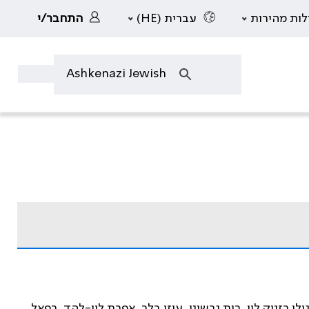
לות מהירות
עברית (HE)
התחבר/י
לי רזניק לוי, רות גרשוני, עוזי בלר, אפרת לוי-להד, רפאל