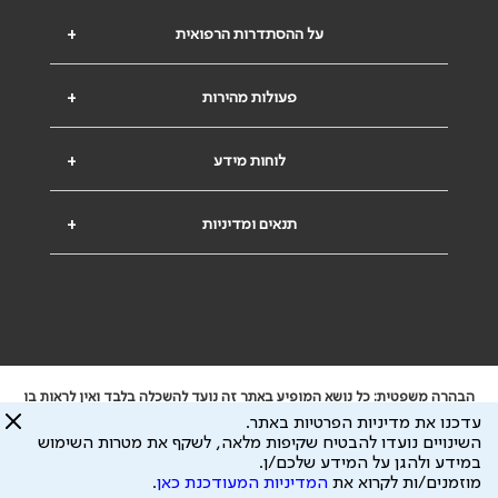
על ההסתדרות הרפואית
+
פעולות מהירות
+
לוחות מידע
+
תנאים ומדיניות
+
הבהרה משפטית: כל נושא המופיע באתר זה נועד להשכלה בלבד ואין לראות בו
ייעוץ רפואי או משפטי. אין הר"י אחראית לתוכן המתפרסם באתר זה ולכל נזק
עדכנו את מדיניות הפרטיות באתר.
שעלול להיגרם.
השינויים נועדו להבטיח שקיפות מלאה, לשקף את מטרות השימוש
ידוע לי שהר"י אוספת ושומרת מידע אישי לצורך מתן השרות וכי חלק ממנו עשוי
במידע ולהגן על המידע שלכם/ן.
להיות מועבר לצדדים שלישיים, הכל בכפוף ל
מדיניות הפרטיות
ול
תנאי השימוש
מוזמנים/ות לקרוא את
המדיניות המעודכנת כאן
.
כל הזכויות על המידע באתר שייכות להסתדרות הרפואית בישראל.