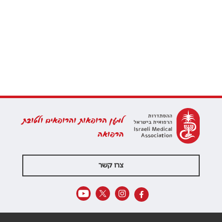
למען הרופאות והרופאים ולטובת
הרפואה
צרו קשר