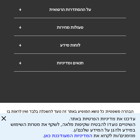
על ההסתדרות הרפואית
+
פעולות מהירות
+
לוחות מידע
+
תנאים ומדיניות
+
הבהרה משפטית: כל נושא המופיע באתר זה נועד להשכלה בלבד ואין לראות בו
ייעוץ רפואי או משפטי. אין הר"י אחראית לתוכן המתפרסם באתר זה ולכל נזק
עדכנו את מדיניות הפרטיות באתר.
שעלול להיגרם.
השינויים נועדו להבטיח שקיפות מלאה, לשקף את מטרות השימוש
ידוע לי שהר"י אוספת ושומרת מידע אישי לצורך מתן השרות וכי חלק ממנו עשוי
במידע ולהגן על המידע שלכם/ן.
להיות מועבר לצדדים שלישיים, הכל בכפוף ל
מדיניות הפרטיות
ול
תנאי השימוש
מוזמנים/ות לקרוא את
המדיניות המעודכנת כאן
.
כל הזכויות על המידע באתר שייכות להסתדרות הרפואית בישראל.