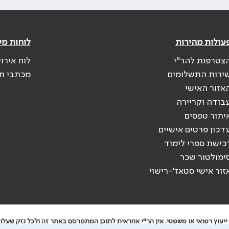
עולות מהירות
לוחות מי
צטרפות להר"י
לוח אירו
ירות התשלומים
מכתבי ת
אזור האישי
בודה וקריירה
יתור טפסים
דכון פרטים אישיים
כישת ספרי לימוד
ימולטור שכר
זור אישי סטאז'-רישוי
יעוץ רפואי או משפטי. אין הר"י אחראית לתוכן המתפרסם באתר זה ולכל נזק שעלול