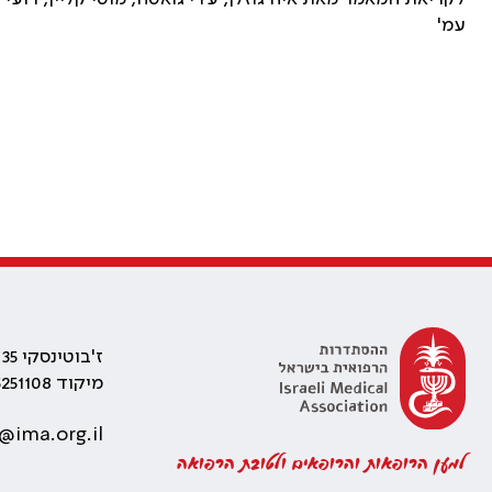
עמ'
ז'בוטינסקי 35 רמת גן, בניין התאומים 2
מיקוד 5251108
@ima.org.il
למען הרופאות והרופאים ולטובת הרפואה