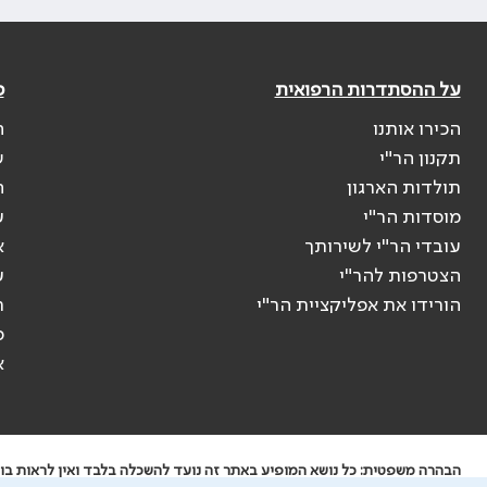
על ההסתדרות הרפואית
פ
הכירו אותנו
ה
תקנון הר"י
ש
תולדות הארגון
ה
מוסדות הר"י
ע
עובדי הר"י לשירותך
א
הצטרפות להר"י
ע
הורידו את אפליקציית הר"י
ר
ס
א
הבהרה משפטית: כל נושא המופיע באתר זה נועד להשכלה בלבד ואין לראות בו י