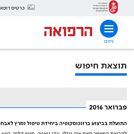
כרטיס רופא
ניווט
תוצאת חיפוש
פברואר 2016
התועלת בביצוע ברונכוסקופיה ביחידת טיפול נמרץ לאבחו
לקריאת המאמר מאת איה גוזלן, עדי גואטה, מוטי קליין, רועי וסטרייך, אור קלכהיי