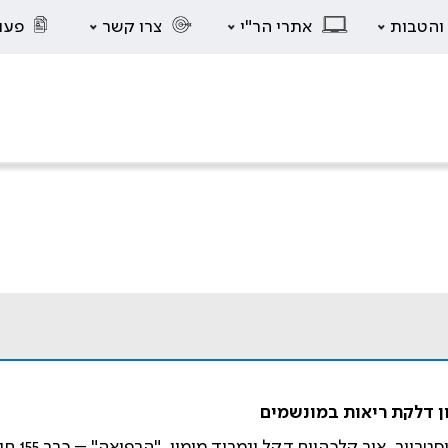
 והטבות
אתרי הר"י
צרו קשר
פעו
ן דלקת ריאות במונשמים
ם דקל ונמרוד מימון. "הרפואה" – כרך 155 חוב' 2, פברואר 2016. עמ' 105-109