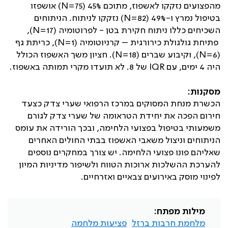
מהפצועים נזקקו לאשפוז, מתוכם 45% (
N=75
) אושפזו
בטיפול נמרץ ו-49% (
N=82
) נזקקו לניתוח. הניתוחים
השכיחים כללו ניתוח חקירת בטן - לפרוטומיה (
N=17
),
פתיחת גולגולת כירורגית – קרניוטומיה (
N=1
), כריתת גף
(
N=6
), וקיבוע שברים (
N=18
). חציון משך האשפוז הכולל
היה 4 ימים, עם
IQR
של 8. לא תועדו מקרי תמותה באשפוז.
מסקנות:
הכשרת מנחת המסוקים במרכז הרפואי שערי צדק כצעד
חירום הפכה את יחידת הטראומה של שערי צדק לגורם
משמעותי בטיפול בפצועי הלחימה, ובכך הורידה את עומס
הניתוחים וניצול משאבי האשפוז בבתי החולים האחרים
שאליהם פונו פצועי הלחימה. יש צורך במחקרים נוספים
להערכת ההשלכות ארוכות הטווח ולשיפור מדיניות המיון
לפינוי מוסק באירועים צבאיים ואזרחיים.
מילות מפתח:
מלחמת חרבות ברזל
פציעות מלחמה