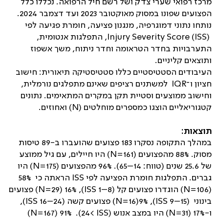
מרכז רפואי שערי צדק ושל רשם חיל הרפואה. נכללו כלל
הפצועים שפונו במסוק מאוקטובר 2023 ועד דצמבר 2024.
נותחו נתוני דמוגרפיה, מנגנון פציעה, חומרת פגיעה לפי
Injury Severity Score (ISS)
, התפלגות אנטומית,
התערבויות בחדר הטראומה וחדר ניתוח, משך אשפוז
ותוצאים קליניים
.
העיבודים הסטטיסטיים כללו סטטיסטיקה תיאורית: חישוב
חציון ו־
IQR
למשתנים רציפים שאינם מתפלגים נורמלית,
וחישוב ממוצעים וסטיית תקן במקרים המתאימים. נתונים
קטגוריאליים הוצגו כמספרים מוחלטים
(N)
ואחוזים.
תוצאות:
במהלך התקופה נסקרו 183 פצועים שהועברו ב-89 טיסות
מסוק. 88% מהפצועים (
N=161
) היו חיילים, עם גיל ממוצע
של 25.6 שנים (טווח: 14–65). 96% מהפצועים (
N=175
) היו
גברים. התפלגות חומרת הפציעה לפי
ISS
הראתה כי 58%
(
N=106
) הוגדרו פצועים קל
(ISS 1–8)
,
16%
(
N=29
) פצועים
בינוני
(ISS 9–15)
,
9%
(
N=16
) פצועים קשה (
ISS 16–24
),
ו-17% (
N=31
) היו במצב אנוש (
ISS
>24). 91% (
N=167
)