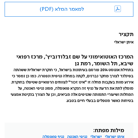
למאמר המלא (PDF)
תקציר
איתן ישראלי
המרכז האוטואימוני על שם זבלודוביץ', מרכז רפואי
שיבא, תל השומר, רמת גן
בתחילת אוגוסט 2014 פורסם בעיתונות בישראל, כי חוקרת ישראלית ששהתה
בפינלנד לצורך מחקר נברנים, לקתה במחלה נגיפית ונפטרה. כמו כן נמסר כי
אירוע מוות בעקבות מחלה זו "אינו זכור" לצוותים הרפואיים שטיפלו בחוקרת.
מומלץ לתת את הדעת על נגיף זה הנקרא פואומלה, מסוג נגיפי האנטה, על
המחלות ושיעורי התמותה שנגיפים אלה מביאים, וכן על הצורך בנקיטת אמצעי
בטיחות כאשר מטפלים בבעלי חיים בטבע.
מילות מפתח:
איתן ישראלי
ישראלי
נגיפי האנטה
נגיף פואומלה