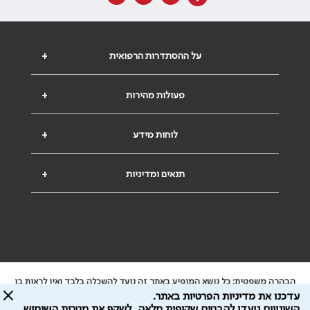
על ההסתדרות הרפואית
+
פעולות מהירות
+
לוחות מידע
+
תנאים ומדיניות
+
הבהרה משפטית: כל נושא המופיע באתר זה נועד להשכלה בלבד ואין לראות בו
ייעוץ רפואי או משפטי. אין הר"י אחראית לתוכן המתפרסם באתר זה ולכל נזק
עדכנו את מדיניות הפרטיות באתר.
שעלול להיגרם.
השינויים נועדו להבטיח שקיפות מלאה, לשקף את מטרות השימוש