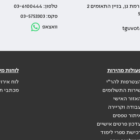
טלפון: 03-6100444
פקס: 03-5753303
וואצאפ
tguvot
עולות מהירות
לוחות מי
צטרפות להר"י
לוח אירו
ירות התשלומים
מכתבי ת
אזור האישי
בודה וקריירה
יתור טפסים
דכון פרטים אישיים
כישת ספרי לימוד