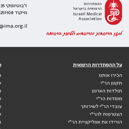
ז'בוטינסקי 35 רמת גן, בניין התאומים 2
מיקוד 5251108
@ima.org.il
למען הרופאות והרופאים ולטובת הרפואה
על ההסתדרות הרפואית
פ
הכירו אותנו
ה
תקנון הר"י
ש
תולדות הארגון
ה
מוסדות הר"י
ע
עובדי הר"י לשירותך
א
הצטרפות להר"י
ע
הורידו את אפליקציית הר"י
ר