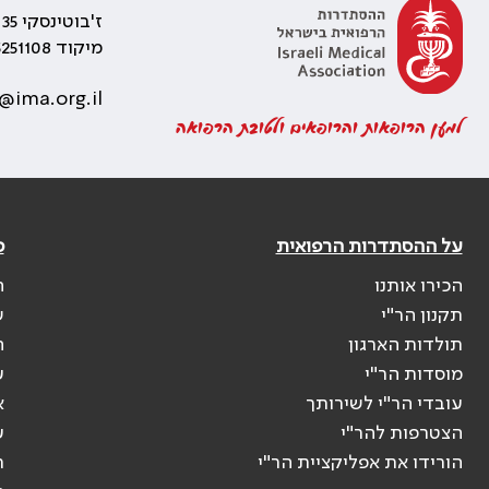
ז'בוטינסקי 35 רמת גן, בניין התאומים 2
מיקוד 5251108
@ima.org.il
למען הרופאות והרופאים ולטובת הרפואה
על ההסתדרות הרפואית
פ
הכירו אותנו
ה
תקנון הר"י
ש
תולדות הארגון
ה
מוסדות הר"י
ע
עובדי הר"י לשירותך
א
הצטרפות להר"י
ע
הורידו את אפליקציית הר"י
ר