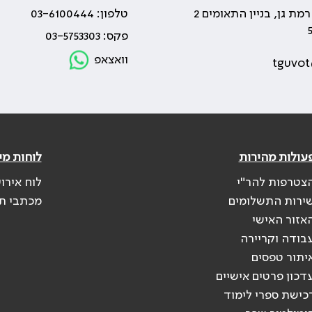
טלפון: 03-6100444
פקס: 03-5753303
וואצאפ
tguvot
עולות מהירות
לוחות מי
צטרפות להר"י
לוח אירו
ירות התשלומים
מכתבי ת
אזור האישי
בודה וקריירה
יתור טפסים
דכון פרטים אישיים
כישת ספרי לימוד