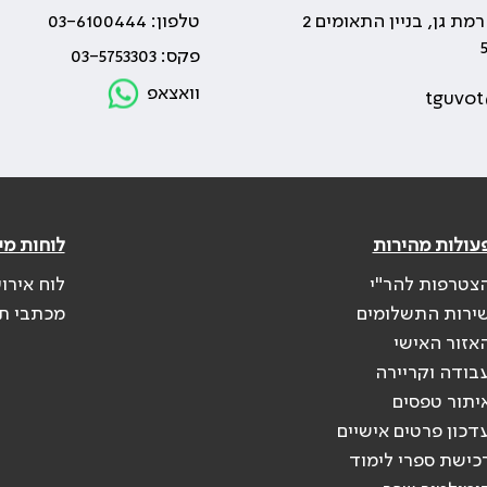
טלפון: 03-6100444
פקס: 03-5753303
וואצאפ
tguvot
עולות מהירות
לוחות מי
צטרפות להר"י
לוח אירו
ירות התשלומים
מכתבי ת
אזור האישי
בודה וקריירה
יתור טפסים
דכון פרטים אישיים
כישת ספרי לימוד