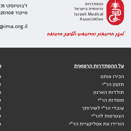
ז'בוטינסקי 35 רמת גן, בניין התאומים 2
מיקוד 5251108
@ima.org.il
למען הרופאות והרופאים ולטובת הרפואה
על ההסתדרות הרפואית
פ
הכירו אותנו
ה
תקנון הר"י
ש
תולדות הארגון
ה
מוסדות הר"י
ע
עובדי הר"י לשירותך
א
הצטרפות להר"י
ע
הורידו את אפליקציית הר"י
ר