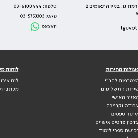
טלפון: 03-6100444
פקס: 03-5753303
וואצאפ
tguvot
עולות מהירות
לוחות מי
צטרפות להר"י
לוח אירו
ירות התשלומים
מכתבי ת
אזור האישי
בודה וקריירה
יתור טפסים
דכון פרטים אישיים
כישת ספרי לימוד