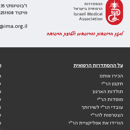
ז'בוטינסקי 35 רמת גן, בניין התאומים 2
מיקוד 5251108
@ima.org.il
למען הרופאות והרופאים ולטובת הרפואה
על ההסתדרות הרפואית
פ
הכירו אותנו
ה
תקנון הר"י
ש
תולדות הארגון
ה
מוסדות הר"י
ע
עובדי הר"י לשירותך
א
הצטרפות להר"י
ע
הורידו את אפליקציית הר"י
ר