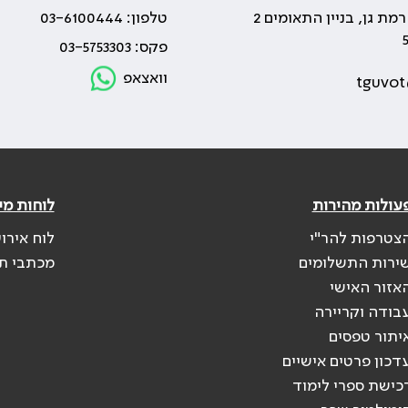
טלפון: 03-6100444
פקס: 03-5753303
וואצאפ
tguvot
עולות מהירות
לוחות מי
צטרפות להר"י
לוח אירו
ירות התשלומים
מכתבי ת
אזור האישי
בודה וקריירה
יתור טפסים
דכון פרטים אישיים
כישת ספרי לימוד