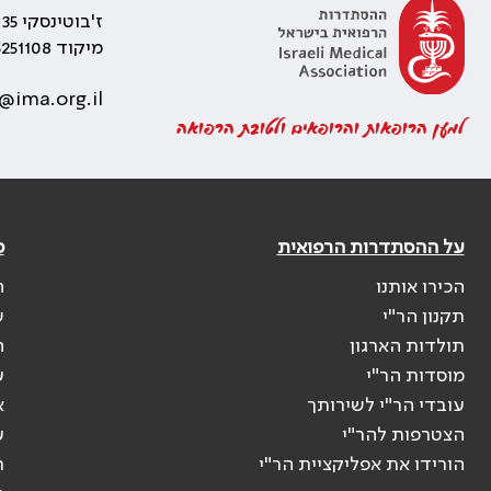
ז'בוטינסקי 35 רמת גן, בניין התאומים 2
מיקוד 5251108
@ima.org.il
למען הרופאות והרופאים ולטובת הרפואה
על ההסתדרות הרפואית
פ
הכירו אותנו
ה
תקנון הר"י
ש
תולדות הארגון
ה
מוסדות הר"י
ע
עובדי הר"י לשירותך
א
הצטרפות להר"י
ע
הורידו את אפליקציית הר"י
ר