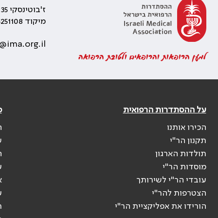
ז'בוטינסקי 35 רמת גן, בניין התאומים 2
מיקוד 5251108
@ima.org.il
למען הרופאות והרופאים ולטובת הרפואה
על ההסתדרות הרפואית
פ
הכירו אותנו
ה
תקנון הר"י
ש
תולדות הארגון
ה
מוסדות הר"י
ע
עובדי הר"י לשירותך
א
הצטרפות להר"י
ע
הורידו את אפליקציית הר"י
ר