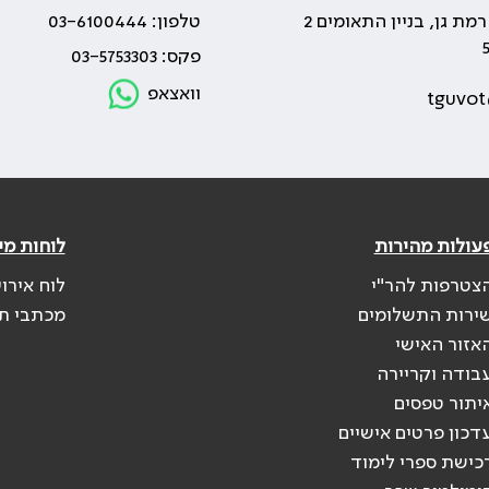
טלפון: 03-6100444
פקס: 03-5753303
וואצאפ
tguvot
עולות מהירות
לוחות מי
צטרפות להר"י
לוח אירו
ירות התשלומים
מכתבי ת
אזור האישי
בודה וקריירה
יתור טפסים
דכון פרטים אישיים
כישת ספרי לימוד