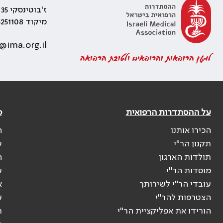
ז'בוטינסקי 35 רמת גן, בניין התאומים 2
מיקוד 5251108
@ima.org.il
למען הרופאות והרופאים ולטובת הרפואה
על ההסתדרות הרפואית
פ
הכירו אותנו
ה
תקנון הר"י
ש
תולדות הארגון
ה
מוסדות הר"י
ע
עובדי הר"י לשירותך
א
הצטרפות להר"י
ע
הורידו את אפליקציית הר"י
ר