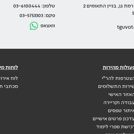
טלפון: 03-6100444
פקס: 03-5753303
וואצאפ
tguvot
עולות מהירות
לוחות מי
צטרפות להר"י
לוח אירו
ירות התשלומים
מכתבי ת
אזור האישי
בודה וקריירה
יתור טפסים
דכון פרטים אישיים
כישת ספרי לימוד