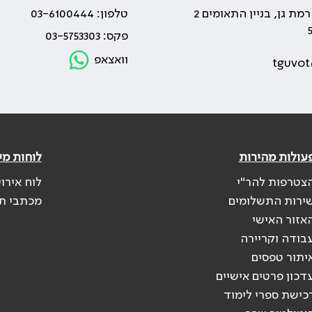
טלפון: 03-6100444
פקס: 03-5753303
וואצאפ
tguvot
עולות מהירות
לוחות מי
צטרפות להר"י
לוח אירו
ירות התשלומים
מכתבי ת
אזור האישי
בודה וקריירה
יתור טפסים
דכון פרטים אישיים
כישת ספרי לימוד