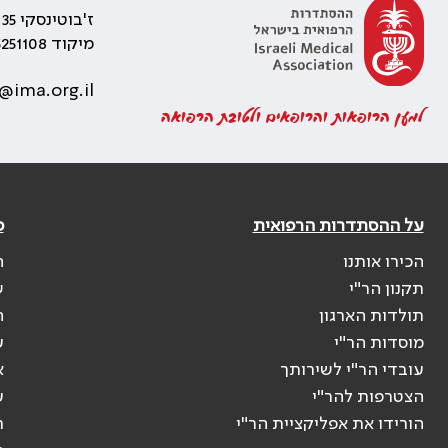
ז'בוטינסקי 35 רמת גן, בניין התאומים 2
מיקוד 5251108
@ima.org.il
למען הרופאות והרופאים ולטובת הרפואה
על ההסתדרות הרפואית
פ
הכירו אותנו
ה
תקנון הר"י
ש
תולדות הארגון
ה
מוסדות הר"י
ע
עובדי הר"י לשירותך
א
הצטרפות להר"י
ע
הורידו את אפליקציית הר"י
ר