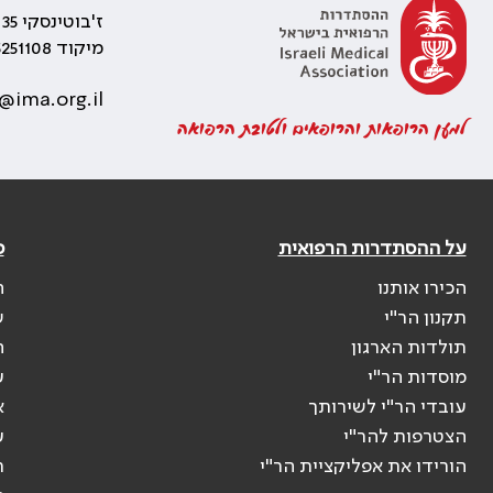
ז'בוטינסקי 35 רמת גן, בניין התאומים 2
מיקוד 5251108
@ima.org.il
למען הרופאות והרופאים ולטובת הרפואה
על ההסתדרות הרפואית
פ
הכירו אותנו
ה
תקנון הר"י
ש
תולדות הארגון
ה
מוסדות הר"י
ע
עובדי הר"י לשירותך
א
הצטרפות להר"י
ע
הורידו את אפליקציית הר"י
ר