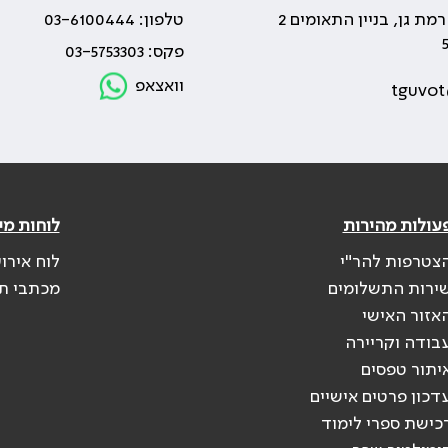
טלפון: 03-6100444
פקס: 03-5753303
וואצאפ
tguvot
עולות מהירות
לוחות מי
צטרפות להר"י
לוח אירו
ירות התשלומים
מכתבי ת
אזור האישי
בודה וקריירה
יתור טפסים
דכון פרטים אישיים
כישת ספרי לימוד