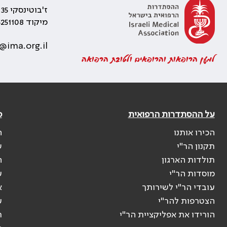
ז'בוטינסקי 35 רמת גן, בניין התאומים 2
מיקוד 5251108
@ima.org.il
למען הרופאות והרופאים ולטובת הרפואה
על ההסתדרות הרפואית
פ
הכירו אותנו
ה
תקנון הר"י
ש
תולדות הארגון
ה
מוסדות הר"י
ע
עובדי הר"י לשירותך
א
הצטרפות להר"י
ע
הורידו את אפליקציית הר"י
ר