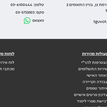
טלפון: 03-6100444
פקס: 03-5753303
וואצאפ
tguvot
עולות מהירות
לוחות מי
צטרפות להר"י
לוח אירו
ירות התשלומים
מכתבי ת
אזור האישי
בודה וקריירה
יתור טפסים
דכון פרטים אישיים
כישת ספרי לימוד