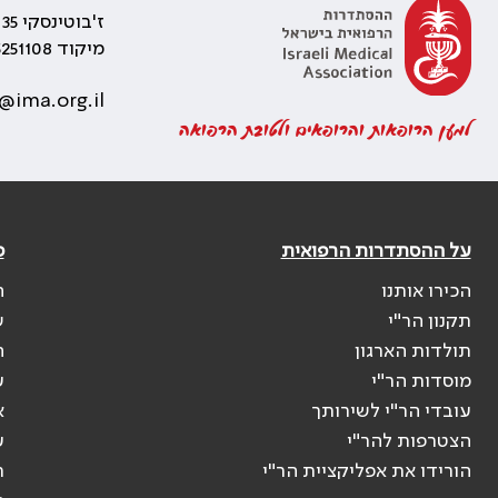
ז'בוטינסקי 35 רמת גן, בניין התאומים 2
מיקוד 5251108
@ima.org.il
למען הרופאות והרופאים ולטובת הרפואה
על ההסתדרות הרפואית
פ
הכירו אותנו
ה
תקנון הר"י
ש
תולדות הארגון
ה
מוסדות הר"י
ע
עובדי הר"י לשירותך
א
הצטרפות להר"י
ע
הורידו את אפליקציית הר"י
ר