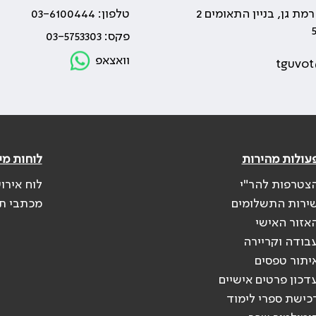
טלפון: 03-6100444
פקס: 03-5753303
וואצאפ
tguvot
עולות מהירות
לוחות מי
צטרפות להר"י
לוח אירו
ירות התשלומים
מכתבי ת
אזור האישי
בודה וקריירה
יתור טפסים
דכון פרטים אישיים
כישת ספרי לימוד