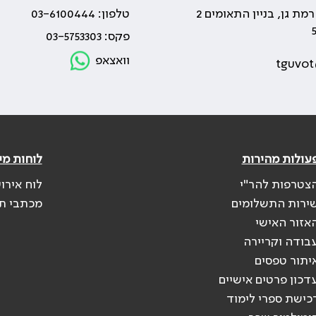
טלפון: 03-6100444
פקס: 03-5753303
וואצאפ
tguvot
עולות מהירות
לוחות מי
צטרפות להר"י
לוח אירו
ירות התשלומים
מכתבי ת
אזור האישי
בודה וקריירה
יתור טפסים
דכון פרטים אישיים
כישת ספרי לימוד