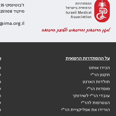
ז'בוטינסקי 35 רמת גן, בניין התאומים 2
מיקוד 5251108
@ima.org.il
למען הרופאות והרופאים ולטובת הרפואה
על ההסתדרות הרפואית
פ
הכירו אותנו
ה
תקנון הר"י
ש
תולדות הארגון
ה
מוסדות הר"י
ע
עובדי הר"י לשירותך
א
הצטרפות להר"י
ע
הורידו את אפליקציית הר"י
ר