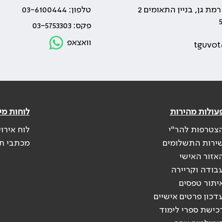
טלפון: 03-6100444
פקס: 03-5753303
וואצאפ
tguvot
עולות מהירות
לוחות מי
צטרפות להר"י
לוח אירו
ירות התשלומים
מכתבי ת
אזור האישי
בודה וקריירה
יתור טפסים
דכון פרטים אישיים
כישת ספרי לימוד