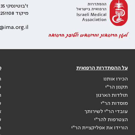
ז'בוטינסקי 35 רמת גן, בניין התאומים 2
מיקוד 5251108
@ima.org.il
למען הרופאות והרופאים ולטובת הרפואה
על ההסתדרות הרפואית
פ
הכירו אותנו
ה
תקנון הר"י
ש
תולדות הארגון
ה
מוסדות הר"י
ע
עובדי הר"י לשירותך
א
הצטרפות להר"י
ע
הורידו את אפליקציית הר"י
ר