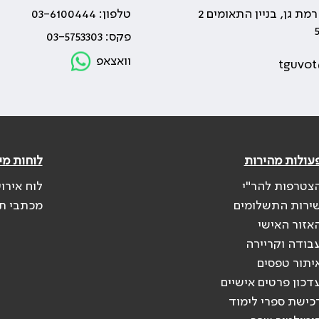
טלפון: 03-6100444
פקס: 03-5753303
וואצאפ
tguvot
עולות מהירות
לוחות מי
צטרפות להר"י
לוח אירו
ירות התשלומים
מכתבי ת
אזור האישי
בודה וקריירה
יתור טפסים
דכון פרטים אישיים
כישת ספרי לימוד