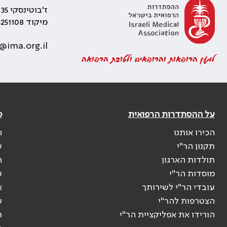
ז'בוטינסקי 35 רמת גן, בניין התאומים 2
מיקוד 5251108
@ima.org.il
למען הרופאות והרופאים ולטובת הרפואה
על ההסתדרות הרפואית
פ
הכירו אותנו
ה
תקנון הר"י
ש
תולדות הארגון
ה
מוסדות הר"י
ע
עובדי הר"י לשירותך
א
הצטרפות להר"י
ע
הורידו את אפליקציית הר"י
ר