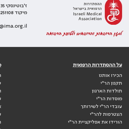
ז'בוטינסקי 35 רמת גן, בניין התאומים 2
מיקוד 5251108
@ima.org.il
למען הרופאות והרופאים ולטובת הרפואה
על ההסתדרות הרפואית
פ
הכירו אותנו
ה
תקנון הר"י
ש
תולדות הארגון
ה
מוסדות הר"י
ע
עובדי הר"י לשירותך
א
הצטרפות להר"י
ע
הורידו את אפליקציית הר"י
ר