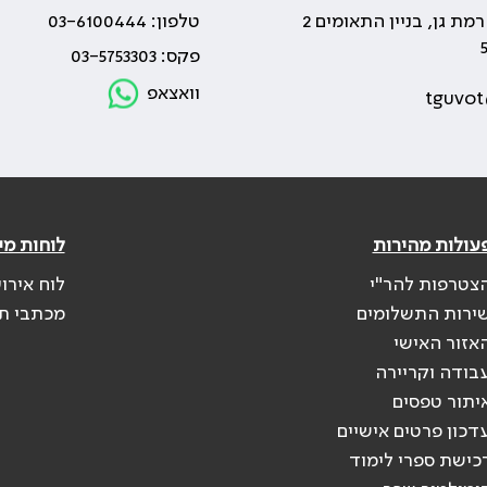
טלפון: 03-6100444
פקס: 03-5753303
וואצאפ
tguvot
עולות מהירות
לוחות מי
צטרפות להר"י
לוח אירו
ירות התשלומים
מכתבי ת
אזור האישי
בודה וקריירה
יתור טפסים
דכון פרטים אישיים
כישת ספרי לימוד