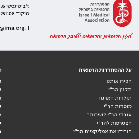
ז'בוטינסקי 35 רמת גן, בניין התאומים 2
מיקוד 5251108
@ima.org.il
למען הרופאות והרופאים ולטובת הרפואה
על ההסתדרות הרפואית
פ
הכירו אותנו
ה
תקנון הר"י
ש
תולדות הארגון
ה
מוסדות הר"י
ע
עובדי הר"י לשירותך
א
הצטרפות להר"י
ע
הורידו את אפליקציית הר"י
ר