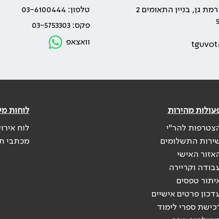
טלפון: 03-6100444
פקס: 03-5753303
וואצאפ
tguvot
עולות מהירות
לוחות מי
צטרפות להר"י
לוח אירו
ירות התשלומים
מכתבי ת
אזור האישי
בודה וקריירה
יתור טפסים
דכון פרטים אישיים
כישת ספרי לימוד