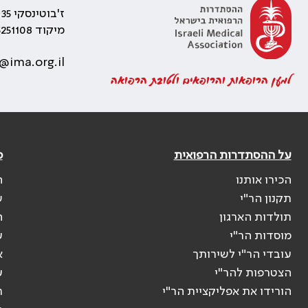
ז'בוטינסקי 35 רמת גן, בניין התאומים 2
מיקוד 5251108
@ima.org.il
למען הרופאות והרופאים ולטובת הרפואה
על ההסתדרות הרפואית
פ
הכירו אותנו
ה
תקנון הר"י
ש
תולדות הארגון
ה
מוסדות הר"י
ע
עובדי הר"י לשירותך
א
הצטרפות להר"י
ע
הורידו את אפליקציית הר"י
ר