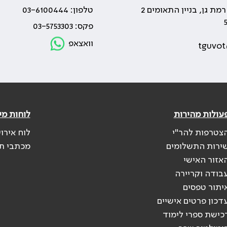
טלפון: 03-6100444
פקס: 03-5753303
וואצאפ
tguvot
עולות מהירות
לוחות מי
צטרפות להר"י
לוח אירו
ירות התשלומים
מכתבי ת
אזור האישי
בודה וקריירה
יתור טפסים
דכון פרטים אישיים
כישת ספרי לימוד