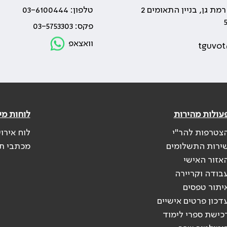
טלפון: 03-6100444
פקס: 03-5753303
וואצאפ
tguvot
עולות מהירות
לוחות מי
צטרפות להר"י
לוח אירו
ירות התשלומים
מכתבי ת
אזור האישי
בודה וקריירה
יתור טפסים
דכון פרטים אישיים
כישת ספרי לימוד