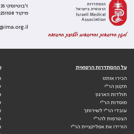
ז'בוטינסקי 35 רמת גן, בניין התאומים 2
מיקוד 5251108
@ima.org.il
למען הרופאות והרופאים ולטובת הרפואה
על ההסתדרות הרפואית
פ
הכירו אותנו
ה
תקנון הר"י
ש
תולדות הארגון
ה
מוסדות הר"י
ע
עובדי הר"י לשירותך
א
הצטרפות להר"י
ע
הורידו את אפליקציית הר"י
ר