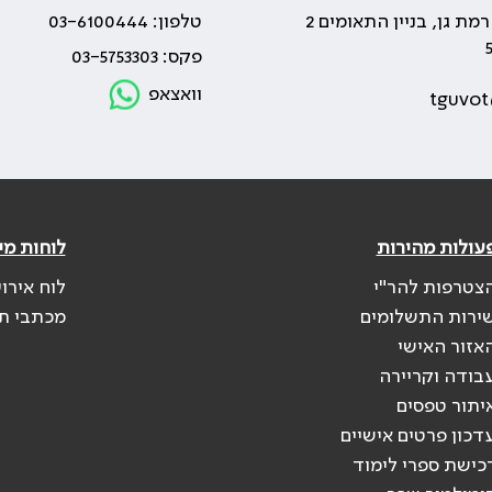
טלפון: 03-6100444
פקס: 03-5753303
וואצאפ
tguvot
עולות מהירות
לוחות מי
צטרפות להר"י
לוח אירו
ירות התשלומים
מכתבי ת
אזור האישי
בודה וקריירה
יתור טפסים
דכון פרטים אישיים
כישת ספרי לימוד