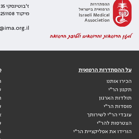
ז'בוטינסקי 35 רמת גן, בניין התאומים 2
מיקוד 5251108
@ima.org.il
למען הרופאות והרופאים ולטובת הרפואה
על ההסתדרות הרפואית
פ
הכירו אותנו
ה
תקנון הר"י
ש
תולדות הארגון
ה
מוסדות הר"י
ע
עובדי הר"י לשירותך
א
הצטרפות להר"י
ע
הורידו את אפליקציית הר"י
ר