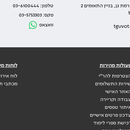
טלפון: 03-6100444
פקס: 03-5753303
וואצאפ
tguvot
עולות מהירות
לוחות מי
צטרפות להר"י
לוח אירו
ירות התשלומים
מכתבי ת
אזור האישי
בודה וקריירה
יתור טפסים
דכון פרטים אישיים
כישת ספרי לימוד