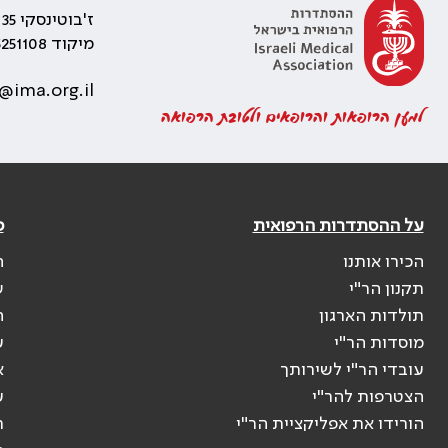
ז'בוטינסקי 35 רמת גן, בניין התאומים 2
מיקוד 5251108
@ima.org.il
למען הרופאות והרופאים ולטובת הרפואה
על ההסתדרות הרפואית
פ
הכירו אותנו
ה
תקנון הר"י
ש
תולדות הארגון
ה
מוסדות הר"י
ע
עובדי הר"י לשירותך
א
הצטרפות להר"י
ע
הורידו את אפליקציית הר"י
ר