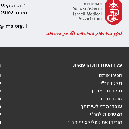
ז'בוטינסקי 35 רמת גן, בניין התאומים 2
מיקוד 5251108
@ima.org.il
למען הרופאות והרופאים ולטובת הרפואה
על ההסתדרות הרפואית
פ
הכירו אותנו
ה
תקנון הר"י
ש
תולדות הארגון
ה
מוסדות הר"י
ע
עובדי הר"י לשירותך
א
הצטרפות להר"י
ע
הורידו את אפליקציית הר"י
ר