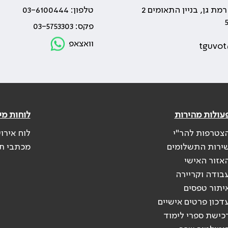
טלפון: 03-6100444
פקס: 03-5753303
וואצאפ
tguvot
עולות מהירות
לוחות מי
צטרפות להר"י
לוח אירו
ירות התשלומים
מכתבי ת
אזור האישי
בודה וקריירה
יתור טפסים
דכון פרטים אישיים
כישת ספרי לימוד