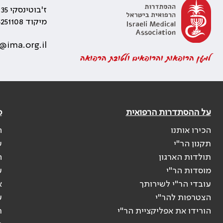
ז'בוטינסקי 35 רמת גן, בניין התאומים 2
מיקוד 5251108
@ima.org.il
למען הרופאות והרופאים ולטובת הרפואה
על ההסתדרות הרפואית
פ
הכירו אותנו
ה
תקנון הר"י
ש
תולדות הארגון
ה
מוסדות הר"י
ע
עובדי הר"י לשירותך
א
הצטרפות להר"י
ע
הורידו את אפליקציית הר"י
ר