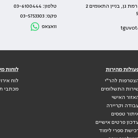
טלפון: 03-6100444
פקס: 03-5753303
וואצאפ
tguvot
עולות מהירות
לוחות מי
צטרפות להר"י
לוח אירו
ירות התשלומים
מכתבי ת
אזור האישי
בודה וקריירה
יתור טפסים
דכון פרטים אישיים
כישת ספרי לימוד