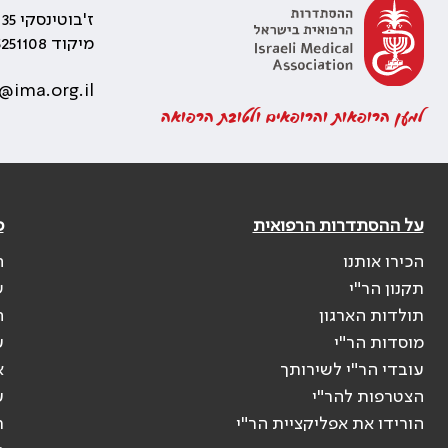
ז'בוטינסקי 35 רמת גן, בניין התאומים 2
מיקוד 5251108
@ima.org.il
למען הרופאות והרופאים ולטובת הרפואה
על ההסתדרות הרפואית
פ
הכירו אותנו
ה
תקנון הר"י
ש
תולדות הארגון
ה
מוסדות הר"י
ע
עובדי הר"י לשירותך
א
הצטרפות להר"י
ע
הורידו את אפליקציית הר"י
ר