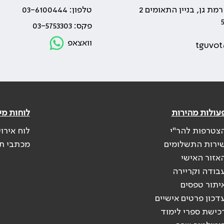
טלפון: 03-6100444
פקס: 03-5753303
וואצאפ
tguvot
עולות מהירות
לוחות מי
צטרפות להר"י
לוח אירו
ירות התשלומים
מכתבי ת
אזור האישי
בודה וקריירה
יתור טפסים
דכון פרטים אישיים
כישת ספרי לימוד