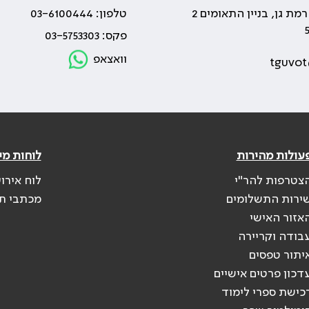
טלפון: 03-6100444
פקס: 03-5753303
וואצאפ
tguvot
עולות מהירות
לוחות מי
צטרפות להר"י
לוח אירו
ירות התשלומים
מכתבי ת
אזור האישי
בודה וקריירה
יתור טפסים
דכון פרטים אישיים
כישת ספרי לימוד