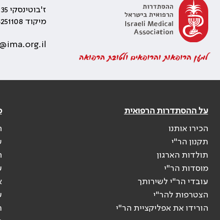
ז'בוטינסקי 35 רמת גן, בניין התאומים 2
מיקוד 5251108
@ima.org.il
למען הרופאות והרופאים ולטובת הרפואה
על ההסתדרות הרפואית
פ
הכירו אותנו
ה
תקנון הר"י
ש
תולדות הארגון
ה
מוסדות הר"י
ע
עובדי הר"י לשירותך
א
הצטרפות להר"י
ע
הורידו את אפליקציית הר"י
ר