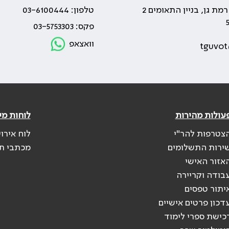
טלפון: 03-6100444
פקס: 03-5753303
וואצאפ
tguvot
עולות מהירות
לוחות מי
צטרפות להר"י
לוח אירו
ירות התשלומים
מכתבי ת
אזור האישי
בודה וקריירה
יתור טפסים
דכון פרטים אישיים
כישת ספרי לימוד