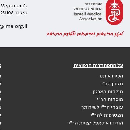
ז'בוטינסקי 35 רמת גן, בניין התאומים 2
מיקוד 5251108
@ima.org.il
למען הרופאות והרופאים ולטובת הרפואה
על ההסתדרות הרפואית
פ
הכירו אותנו
ה
תקנון הר"י
ש
תולדות הארגון
ה
מוסדות הר"י
ע
עובדי הר"י לשירותך
א
הצטרפות להר"י
ע
הורידו את אפליקציית הר"י
ר