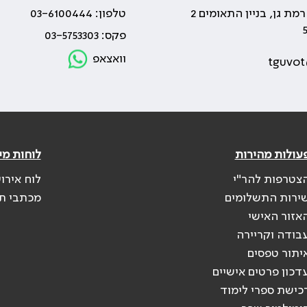
טלפון: 03-6100444
פקס: 03-5753303
וואצאפ
tguvot
עולות מהירות
לוחות מי
צטרפות להר"י
לוח אירו
ירות התשלומים
מכתבי ת
אזור האישי
בודה וקריירה
יתור טפסים
דכון פרטים אישיים
כישת ספרי לימוד