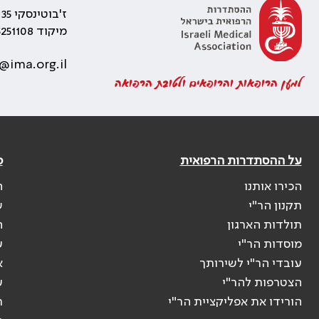
ז'בוטינסקי 35 רמת גן, בניין התאומים 2
מיקוד 5251108
@ima.org.il
למען הרופאות והרופאים ולטובת הרפואה
על ההסתדרות הרפואית
פ
הכירו אותנו
ה
תקנון הר"י
ש
תולדות הארגון
ה
מוסדות הר"י
ע
עובדי הר"י לשירותך
א
הצטרפות להר"י
ע
הורידו את אפליקציית הר"י
ר