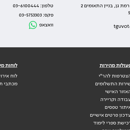
טלפון: 03-6100444
פקס: 03-5753303
וואצאפ
tguvot
עולות מהירות
לוחות מי
צטרפות להר"י
לוח אירו
ירות התשלומים
מכתבי ת
אזור האישי
בודה וקריירה
יתור טפסים
דכון פרטים אישיים
כישת ספרי לימוד