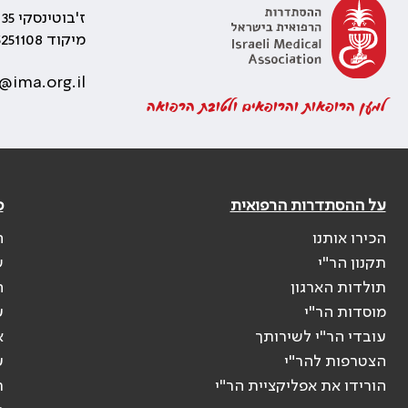
ז'בוטינסקי 35 רמת גן, בניין התאומים 2
מיקוד 5251108
@ima.org.il
למען הרופאות והרופאים ולטובת הרפואה
על ההסתדרות הרפואית
פ
הכירו אותנו
ה
תקנון הר"י
ש
תולדות הארגון
ה
מוסדות הר"י
ע
עובדי הר"י לשירותך
א
הצטרפות להר"י
ע
הורידו את אפליקציית הר"י
ר