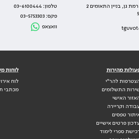
טלפון: 03-6100444
פקס: 03-5753303
וואצאפ
tguvot
עולות מהירות
לוחות מי
צטרפות להר"י
לוח אירו
ירות התשלומים
מכתבי ת
אזור האישי
בודה וקריירה
יתור טפסים
דכון פרטים אישיים
כישת ספרי לימוד