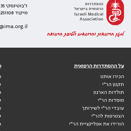
ז'בוטינסקי 35 רמת גן, בניין התאומים 2
מיקוד 5251108
@ima.org.il
למען הרופאות והרופאים ולטובת הרפואה
על ההסתדרות הרפואית
פ
הכירו אותנו
ה
תקנון הר"י
ש
תולדות הארגון
ה
מוסדות הר"י
ע
עובדי הר"י לשירותך
א
הצטרפות להר"י
ע
הורידו את אפליקציית הר"י
ר