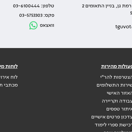
טלפון: 03-6100444
פקס: 03-5753303
וואצאפ
tguvot
עולות מהירות
לוחות מי
צטרפות להר"י
לוח אירו
ירות התשלומים
מכתבי ת
אזור האישי
בודה וקריירה
יתור טפסים
דכון פרטים אישיים
כישת ספרי לימוד