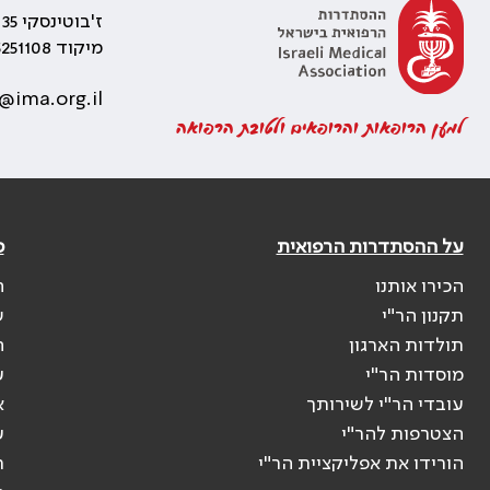
ז'בוטינסקי 35 רמת גן, בניין התאומים 2
מיקוד 5251108
@ima.org.il
למען הרופאות והרופאים ולטובת הרפואה
על ההסתדרות הרפואית
פ
הכירו אותנו
ה
תקנון הר"י
ש
תולדות הארגון
ה
מוסדות הר"י
ע
עובדי הר"י לשירותך
א
הצטרפות להר"י
ע
הורידו את אפליקציית הר"י
ר