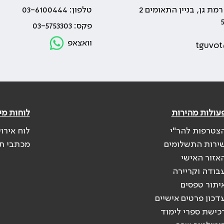
טלפון: 03-6100444
פקס: 03-5753303
וואצאפ
tguvot
עולות מהירות
לוחות מי
צטרפות להר"י
לוח אירו
ירות התשלומים
מכתבי ת
אזור האישי
בודה וקריירה
יתור טפסים
דכון פרטים אישיים
כישת ספרי לימוד