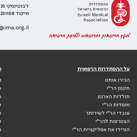
ז'בוטינסקי 35 רמת גן, בניין התאומים 2
מיקוד 5251108
@ima.org.il
למען הרופאות והרופאים ולטובת הרפואה
על ההסתדרות הרפואית
פ
הכירו אותנו
ה
תקנון הר"י
ש
תולדות הארגון
ה
מוסדות הר"י
ע
עובדי הר"י לשירותך
א
הצטרפות להר"י
ע
הורידו את אפליקציית הר"י
ר